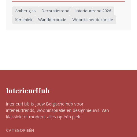
Amber glas
Decoratietrend
Interieurtrend 2026
Keramiek
Wanddecoratie
Woonkamer decoratie
InterieurHub
InterieurHub is jouw Belgische hub voor
interieurtrends, wooninspiratie en designnieuws. Van
klassiek tot modern, alles op één plek.
CATEGORIEËN