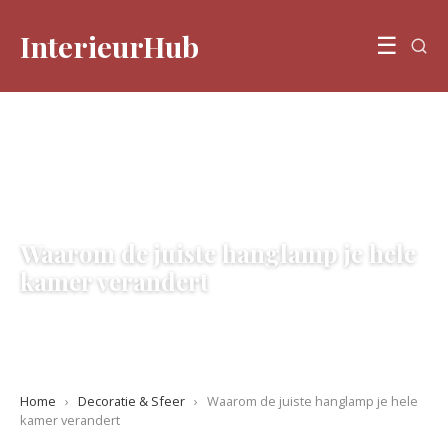
InterieurHub
☰
DECORATIE & SFEER
Waarom de juiste hanglamp je hele
kamer verandert
14 June 2026
·
5 min leestijd
Home
›
Decoratie & Sfeer
›
Waarom de juiste hanglamp je hele
kamer verandert