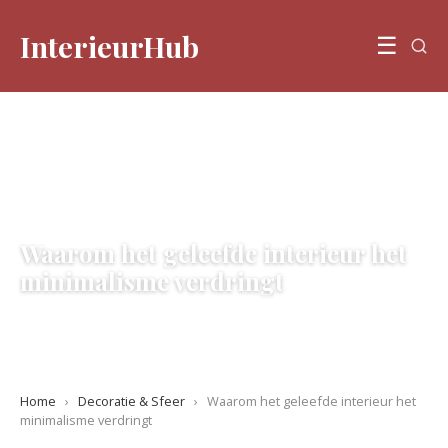
InterieurHub
☰
DECORATIE & SFEER
Waarom het geleefde interieur het
minimalisme verdringt
31 May 2026
·
5 min leestijd
Home
›
Decoratie & Sfeer
›
Waarom het geleefde interieur het
minimalisme verdringt