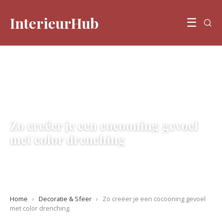
InterieurHub
☰
DECORATIE & SFEER
Zo creëer je een cocooning gevoel
met color drenching
5 June 2026
·
5 min leestijd
Home
›
Decoratie & Sfeer
›
Zo creëer je een cocooning gevoel
met color drenching