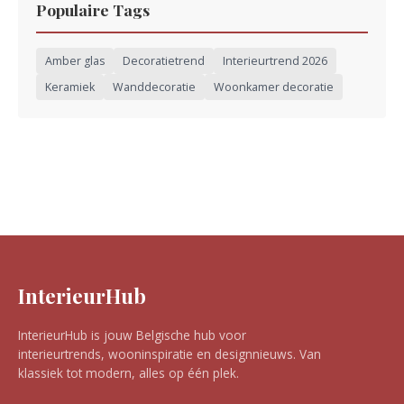
Populaire Tags
Amber glas
Decoratietrend
Interieurtrend 2026
Keramiek
Wanddecoratie
Woonkamer decoratie
InterieurHub
InterieurHub is jouw Belgische hub voor
interieurtrends, wooninspiratie en designnieuws. Van
klassiek tot modern, alles op één plek.