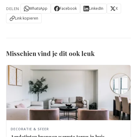
DELEN
WhatsApp
Facebook
LinkedIn
X
Link kopieren
Misschien vind je dit ook leuk
DECORATIE & SFEER
Aardetinten brengen warmte terug in huis